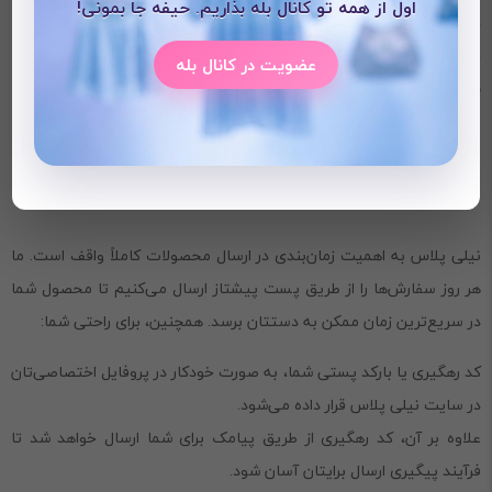
اول از همه تو کانال بله بذاریم. حیفه جا بمونی!
هماهنگی با استایل
: این شومیز به راحتی با شلوار جین، دامن‌های کوتاه یا
حتی شلوار‌های گشاد قابل ست کردن است.
عضویت در کانال بله
سایز
:46_36
نحوه ارسال از نیلی پلاس
نیلی پلاس به اهمیت زمان‌بندی در ارسال محصولات کاملاً واقف است. ما
هر روز سفارش‌ها را از طریق پست پیشتاز ارسال می‌کنیم تا محصول شما
در سریع‌ترین زمان ممکن به دستتان برسد. همچنین، برای راحتی شما:
کد رهگیری یا بارکد پستی شما، به صورت خودکار در پروفایل اختصاصی‌تان
در سایت نیلی پلاس قرار داده می‌شود.
علاوه بر آن، کد رهگیری از طریق پیامک برای شما ارسال خواهد شد تا
فرآیند پیگیری ارسال برایتان آسان شود.