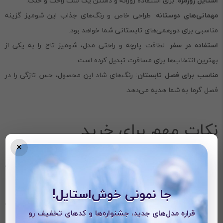
استایل روزمره
: برای استفاده روزانه و داشتن یک ست راحت و خنک.
مهمانی‌های دوستانه
: طراحی خاص و رنگ‌های جذاب این شومیز گزینه
مناسبی برای دورهمی‌های تابستانی شما خواهد بود.
استفاده در سفر
: لطافت پارچه و راحتی مدل، شومیز تاج را به یکی از
بهترین انتخاب‌ها برای مسافرت تبدیل کرده است.
مناسب برای فصل تابستان
: رنگ‌های شاد این محصول، حس تازگی را در
فصل گرما به شما هدیه می‌دهد.
نکات مهم برای خرید
×
قبل از خرید شومیز تاج، به نکات زیر دقت کنید تا تجربه بهتری داشته
باشید:
جا نمونی خوش‌استایل!
انتخاب رنگ
: با توجه به رنگ‌های شاد و جذاب این شومیز، رنگ مورد علاقه
قراره مدل‌های جدید، جشنواره‌ها و کدهای تخفیف رو
خود را انتخاب کنید.