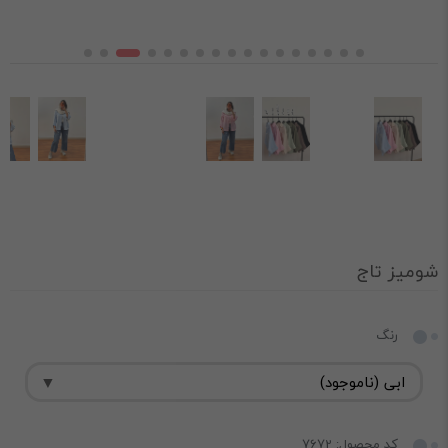
شومیز تاج
رنگ
کد محصول: 7672