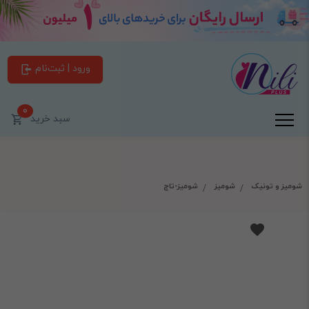
ورود | ثبت‌نام
0
سبد خرید
شومیز و تونیک
شومیز
شومیز-تاج