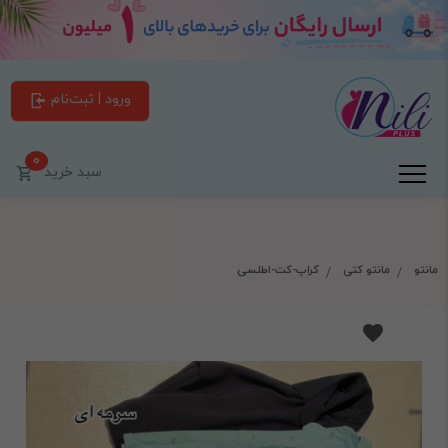
ورود | ثبت‌نام
0
سبد خرید
مانتو
مانتو کتی
کراپ-کت-اطلسی