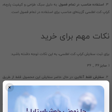
3.
استفاده مناسب در تمام فصول
: به دلیل سبک طراحی و کیفیت پارچه،
کراپ کت اطلسی گزینه‌ای مناسب برای استفاده در تمام فصول است.
نکات مهم برای خرید
برای ثبت سفارش کراپ کت اطلسی، به این نکات توجه داشته باشید:
1.
سایز
:46 _ 36
2.
سفارش فقط آنلاین
: در حال حاضر سفارش این محصول فقط از طریق
وب‌سایت نیلی پلاس امکان‌پذیر است، بنابراین مطمئن شوید اطلاعات
×
ثبت‌نام شما دقیق وارد شده باشد.
3.
چک کردن رنگ
: با وجود رنگ‌بندی متنوع، یکی از ویژگی‌های جذاب این
جا نمونی خوش‌استایل!
محصول، انتخاب رنگ مناسب است. قبل از نهایی کردن سفارش، در