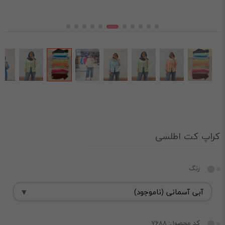
کراپ کت اطلسی
رنگ
کد محصول: 7688