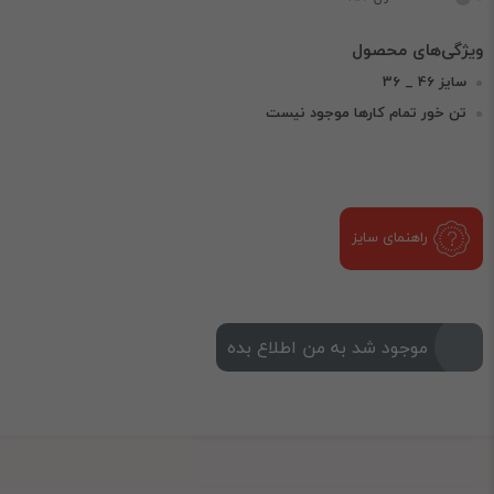
سایز 46 _ 36
تن خور تمام کارها موجود نیست
راهنمای سایز
موجود شد به من اطلاع بده