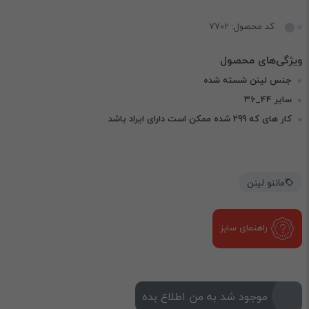
کد محصول: 7702
جنس لینن شسته شده
سایر 44_36
کار های که 299 شده ممکن است دارای ایراد باشد
مانتو لینن
راهنمای سایز
موجود شد به من اطلاع بده