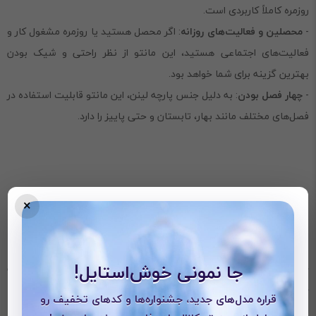
روزمره کاملاً کاربردی است.
-
محصلین و فعالیت‌های روزانه
: اگر محصل هستید یا روزمره مشغول کار و
فعالیت‌های اجتماعی هستید، این مانتو از نظر راحتی و شیک بودن
بهترین گزینه برای شما خواهد بود.
-
چهار فصل بودن
: به دلیل جنس پارچه لینن، این مانتو قابلیت استفاده در
فصل‌های مختلف مانند بهار، تابستان و حتی پاییز را دارد.
×
نکات مهم برای خرید
جا نمونی خوش‌استایل!
در هنگام خرید مانتو لینن دریا، به موارد زیر توجه کنید تا تجربه‌ای عالی
داشته باشید:
قراره مدل‌های جدید، جشنواره‌ها و کدهای تخفیف رو
1.
سایز
:44_36