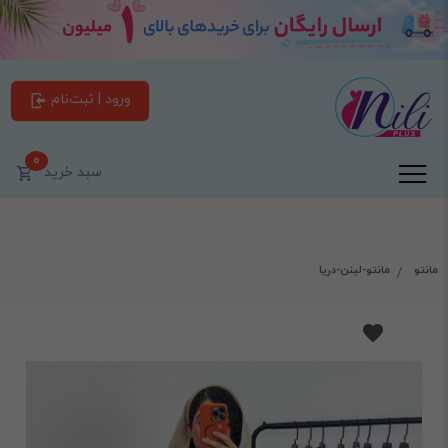
ورود | ثبت‌نام
0
سبد خرید
مانتو
مانتو-لینن-دریا