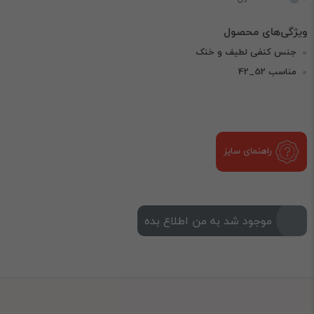
جنس کنفی لطیف و خنک
مناسب 52_42
راهنمای سایز
موجود شد به من اطلاع بده