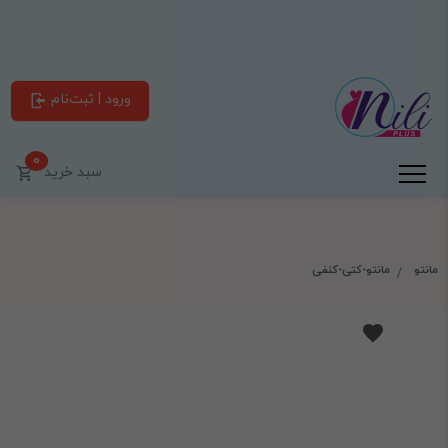
ورود | ثبت‌نام
0
سبد خرید
مانتو
مانتو-کتی-کنفی