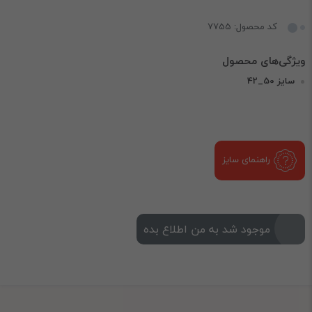
کد محصول: 7755
سایز 50_42
راهنمای سایز
موجود شد به من اطلاع بده