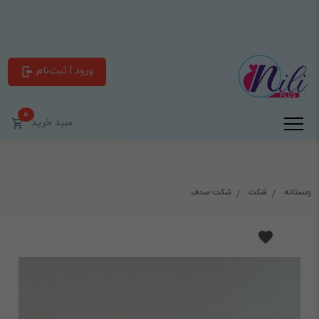
ورود | ثبت‌نام
0
سبد خرید
زمستانه
شکت
شکت-صدف