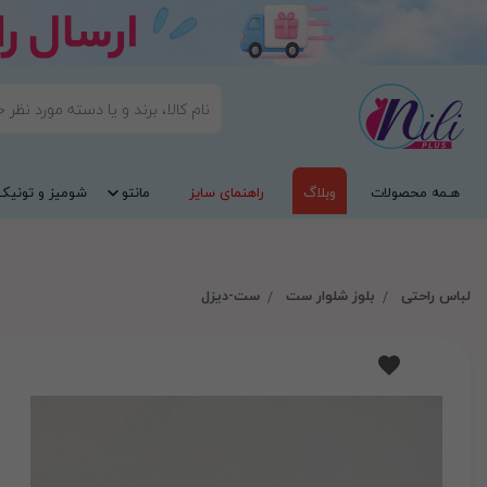
هـمه محصولات
وبلاگ
راهنمای سایز
مانتو
شومیز و تونیک
لباس راحتی
بلوز شلوار ست
ست-دیزل