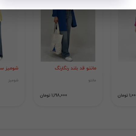
مانتو قد بلند رنگارنگ
شومیز سی
مانتو
شومیز
 تومان
1,198,000 تومان