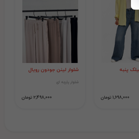
لک پنبه
شلوار لینن جودون رویال
شلوار پارچه ای
1,698,000 تومان
2,498,000 تومان