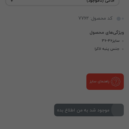
کد محصول: 7762
سایز46-36
جنس پنبه لاکرا
راهنمای سایز
موجود شد به من اطلاع بده