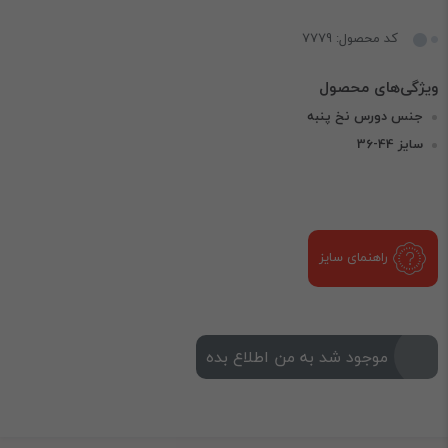
کد محصول: 7779
جنس دورس نخ پنبه
سایز 44-36
راهنمای سایز
موجود شد به من اطلاع بده