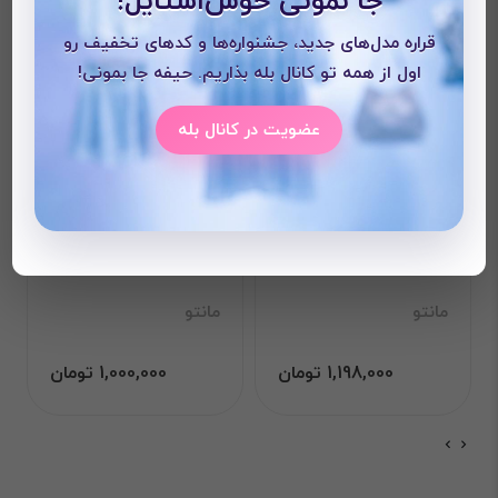
قراره مدل‌های جدید، جشنواره‌ها و کدهای تخفیف رو
اول از همه تو کانال بله بذاریم. حیفه جا بمونی!
عضویت در کانال بله
مانتو مداد رنگی
مانتو لینن مدل زارا
مانتو
مانتو
1,198,000 تومان
1,000,000 تومان