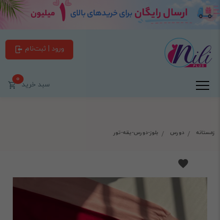
ورود | ثبت‌نام
0
سبد خرید
زمستانه
دورس
بلوز-دورس-یقه-تور