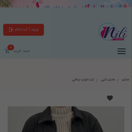
ورود | ثبت‌نام
0
سبد خرید
مانتو
مانتو کتی
کت-فوتر-جناقی