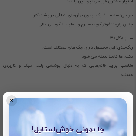
اختیار مشتری قرار می‌گیرد. این پالتو:
طراحی
: ساده و شیک، بدون برش‌های اضافی در پشت کار.
جنس پارچه
: فوتر کوبیده، نرم و مقاوم با گرمایی عالی.
سایز:
48_38
رنگ‌بندی
: این محصول دارای رنگ های مختلف است.
دکمه ها کاملا بسته می شود
مناسب برای
: خانم‌هایی که به دنبال پوششی بلند، سبک و کاربردی
هستند.
×
کاربردها
جا نمونی خوش‌استایل!
پالتو فوتر حلما کاربردهای بسیار متنوعی دارد و مشتریان می‌توانند این