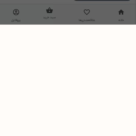
شرایط استفاده
حریم خصوصی
سبد خرید
خانه
علاقه‌مندی‌ها
پروفایل
با نیلی پلاس
تماس با ما
درباره ما
از تخفیف‌ها و جدیدترین‌های فروشگاه باخبر شوید:
ارسال
نمونه: 09121231234
ما را در شبکه های اجتماعی دنبال کنید.