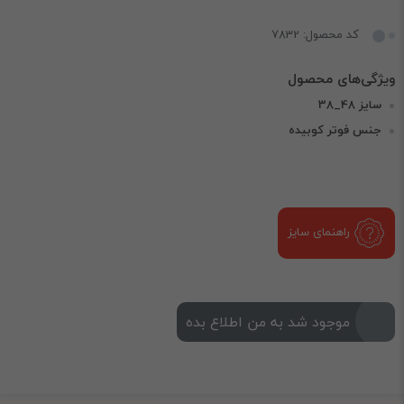
کد محصول: 7832
سایز 48_38
جنس فوتر کوبیده
راهنمای سایز
موجود شد به من اطلاع بده