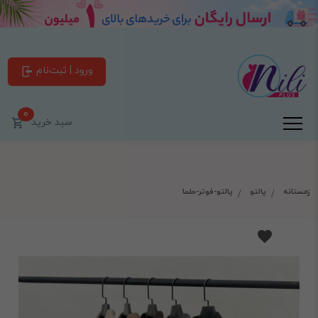
ورود | ثبت‌نام
0
سبد خرید
زمستانه
پالتو
پالتو-فوتر-حلما