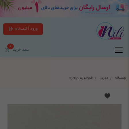
ورود | ثبت‌نام
0
سبد خرید
زمستانه
دورس
بلوز-دورس-راه-راه