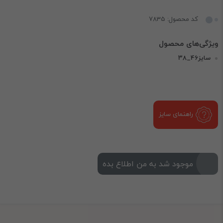
کد محصول: 7835
سایز46_38
راهنمای سایز
موجود شد به من اطلاع بده