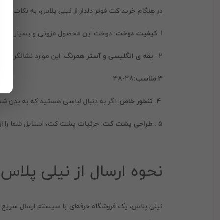
در هنگام خرید کت فوتر دلدار از نیلی پلاس، به نکات زیر 
1.
کیفیت دوخت
: دوخت این محصول مزونی و بسیار حرفه‌
2 .
یقه ی انگلیسی و آستر همرنگ
: این موارد نشانگر تو
3.مناسب:
48-38
4.
تنخور خاص
: اگر به دنبال لباسی هستید که به بدن شم
5 .
طراحی پشت کت
: جزئیات پشت کت، استایل شما را از
نحوه ارسال از نیلی پلاس
نیلی پلاس، یک فروشگاه حرفه‌ای با سیستم ارسال سریع 