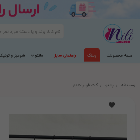
هـمه محصولات
وبلاگ
راهنمای سایز
مانتو
شومیز و تونیک
زمستانه
پالتو
کت-فوتر-دلدار