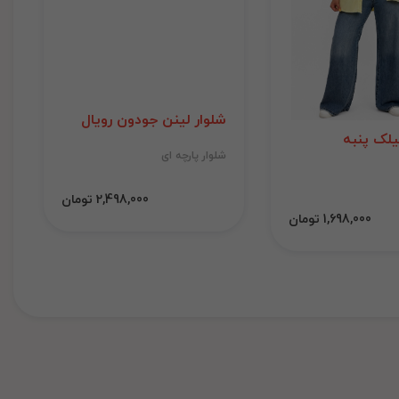
شلوار لینن جودون رویال
لک پنبه
شلوار پارچه ای
2,498,000 تومان
1,698,000 تومان