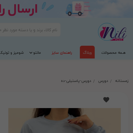
هـمه محصولات
وبلاگ
راهنمای سایز
مانتو
شومیز و تونیک
زمستانه
دورس
دورس-پاستیلی-ده