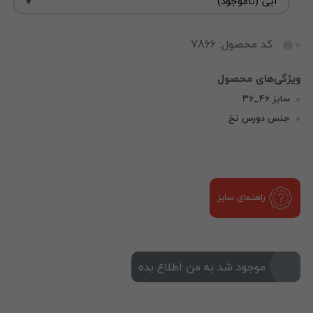
کد محصول: 7866
سایز 46_36
جنس دورس نخ
راهنمای سایز
موجود شد به من اطلاع بده