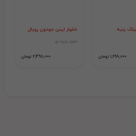
لک پنبه
شلوار لینن جودون رویال
شلوار پارچه ای
1,698,000 تومان
2,498,000 تومان