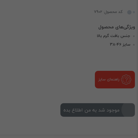
کد محصول: 7902
جنس بافت گرم بالا
سایز 46-38
راهنمای سایز
موجود شد به من اطلاع بده