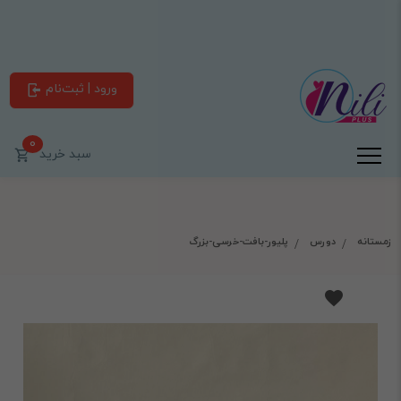
ورود | ثبت‌نام
0
سبد خرید
زمستانه
دورس
پلیور-بافت-خرسی-بزرگ