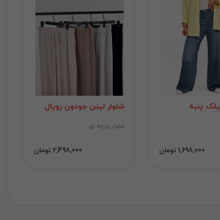
لک پنبه
شلوار لینن جودون رویال
شلوار پارچه ای
1,698,000 تومان
2,498,000 تومان