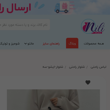
هـمه محصولات
وبلاگ
راهنمای سایز
مانتو
شومیز و تونیک
لباس راحتی
شلوار راحتی
شلوار-ایشو-سه