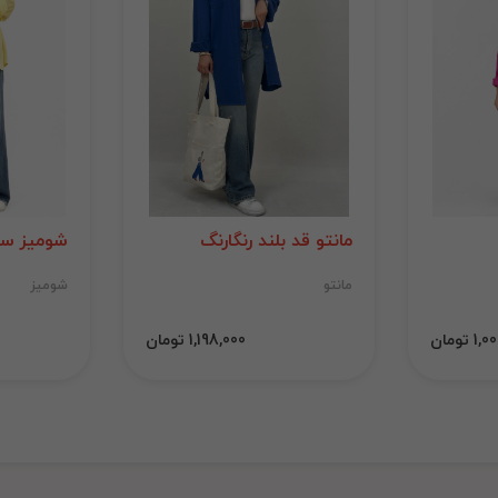
مانتو قد بلند رنگارنگ
شومیز سی
مانتو
شومیز
 تومان
1,198,000 تومان