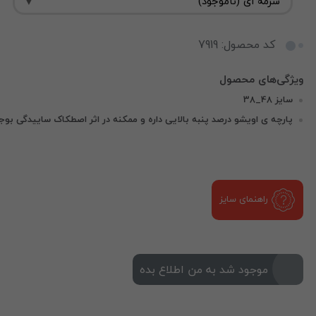
کد محصول: 7919
سایز 48_38
پارچه ی اویشو درصد پنبه بالایی داره و ممکنه در اثر اصطکاک ساییدگی بوجو
راهنمای سایز
موجود شد به من اطلاع بده