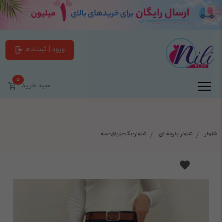
ورود | ثبت‌نام
0
سبد خرید
شلوار
شلوار پارچه ای
شلوار-بگ-بزیاق-سه