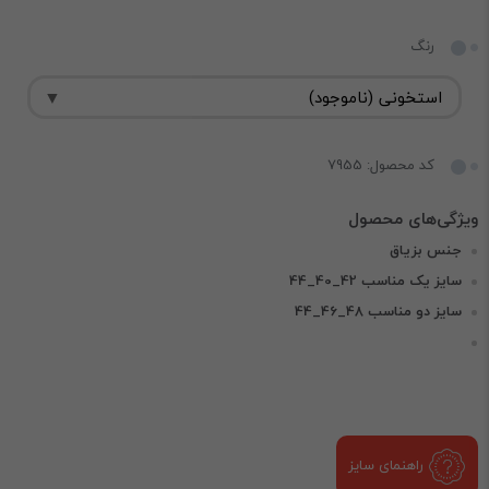
رنگ
کد محصول: 7955
جنس بزیاق
سایز یک مناسب 42_40_44
سایز دو مناسب 48_46_44
راهنمای سایز