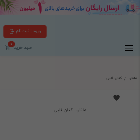
ورود | ثبت‌نام
0
سبد خرید
مانتو
کتان-قلبی
مانتو - کتان قلبی