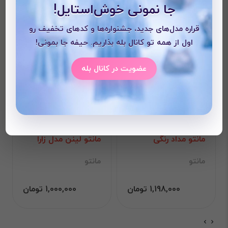
جا نمونی خوش‌استایل!
قراره مدل‌های جدید، جشنواره‌ها و کدهای تخفیف رو
اول از همه تو کانال بله بذاریم. حیفه جا بمونی!
عضویت در کانال بله
مانتو مداد رنگی
مانتو لینن مدل زارا
مانتو
مانتو
1,198,000 تومان
1,000,000 تومان