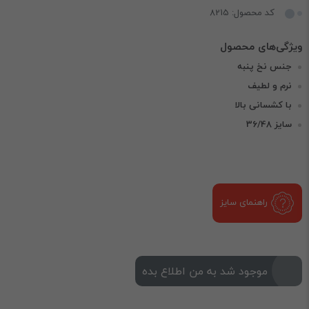
کد محصول: 8215
جنس نخ پنبه
نرم و لطیف
با کشسانی بالا
سایز 36/48
راهنمای سایز
موجود شد به من اطلاع بده