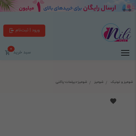
ورود | ثبت‌نام
0
سبد خرید
شومیز و تونیک
شومیز
شومیز-دیپلمات-پاکتی