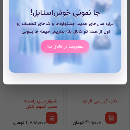
با این محصول خریداری می
جا نمونی خوش‌استایل!
شود
قراره مدل‌های جدید، جشنواره‌ها و کدهای تخفیف رو
اول از همه تو کانال بله بذاریم. حیفه جا بمونی!
عضویت در کانال بله
تاپ کبریتی قواره
شلوار جین راسته
جذب تموم کش
499,000 تومان
2,898,000 تومان