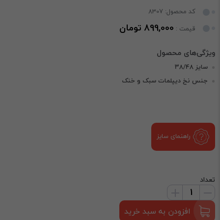
کد محصول: 8307
899,000 تومان
قیمت :
سایز 38/48
جنس نخ دیپلمات سبک و خنک
راهنمای سایز
تعداد
افزودن به سبد خرید