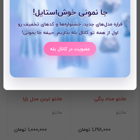
محصولات دیده شده
جا نمونی خوش‌استایل!
قراره مدل‌های جدید، جشنواره‌ها و کدهای تخفیف رو
اول از همه تو کانال بله بذاریم. حیفه جا بمونی!
عضویت در کانال بله
مانتو مداد رنگی
مانتو لینن مدل زارا
مانتو
مانتو
1,198,000 تومان
1,000,000 تومان