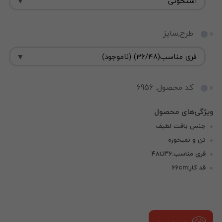
طرح,سایز
کد محصول: 6956
جنس بافت لطیف
تن و نمیخوره
فری مناسب:۳۶تا۴۸
قد کار:۶۶cm