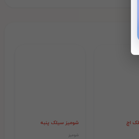
لک اچ
شومیز سیلک پنبه
شومیز