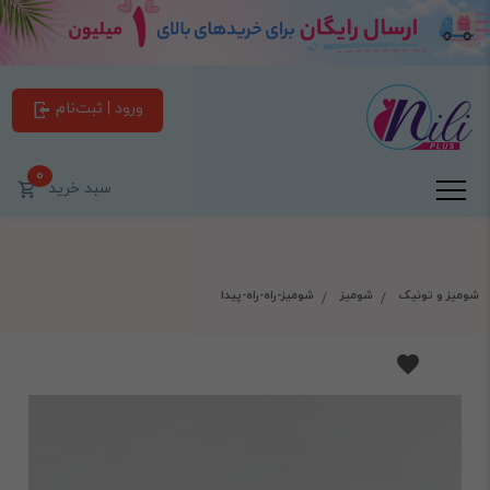
ورود | ثبت‌نام
0
سبد خرید
شومیز و تونیک
شومیز
شومیز-راه-راه-پیدا