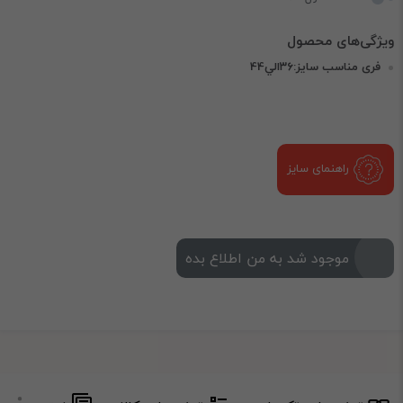
فری مناسب سایز:۳۶الي44
راهنمای سایز
موجود شد به من اطلاع بده